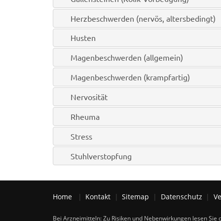
Herzbeschwerden (nervös, altersbedingt)
Husten
Magenbeschwerden (allgemein)
Magenbeschwerden (krampfartig)
Nervosität
Rheuma
Stress
Stuhlverstopfung
Home
Kontakt
Sitemap
Datenschutz
Ve
Bei Arzneimitteln: Zu Risiken und Nebenwirkungen lesen Sie d