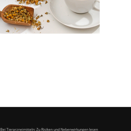
. Bei Tierarzneimitteln: Zu Risiken und Nebenwirkungen lesen