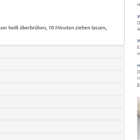
H
W
D
sser heiß überbrühen, 10 Minuten ziehen lassen,
A
W
E
v
H
D
r
g