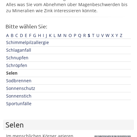
Alles was Sie vom Abnehmen über Magenbeschwerden bis
zu Mineralien wie Zink interessieren könnte.
Bitte wählen Sie:
A
B
C
D
E
F
G
H
I
J
K
L
M
N
O
P
Q
R
S
T
U
V
W
X
Y
Z
Schimmelpilzallergie
Schlaganfall
Schnupfen
Schröpfen
Selen
Sodbrennen
Sonnenschutz
Sonnenstich
Sportunfälle
Selen
Im menschlichen Körper agieren