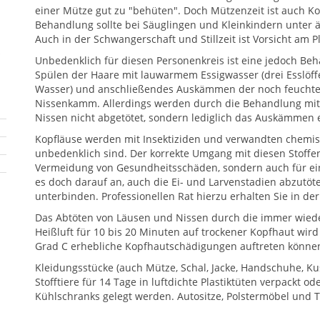
einer Mütze gut zu "behüten". Doch Mützenzeit ist auch Ko
Behandlung sollte bei Säuglingen und Kleinkindern unter är
Auch in der Schwangerschaft und Stillzeit ist Vorsicht am Pl
Unbedenklich für diesen Personenkreis ist eine jedoch B
Spülen der Haare mit lauwarmem Essigwasser (drei Esslöffel
Wasser) und anschließendes Auskämmen der noch feuchte
Nissenkamm. Allerdings werden durch die Behandlung mit
Nissen nicht abgetötet, sondern lediglich das Auskämmen e
Kopfläuse werden mit Insektiziden und verwandten chemis
unbedenklich sind. Der korrekte Umgang mit diesen Stoffen
Vermeidung von Gesundheitsschäden, sondern auch für ei
es doch darauf an, auch die Ei- und Larvenstadien abzutöt
unterbinden. Professionellen Rat hierzu erhalten Sie in de
Das Abtöten von Läusen und Nissen durch die immer wie
Heißluft für 10 bis 20 Minuten auf trockener Kopfhaut wird
Grad C erhebliche Kopfhautschädigungen auftreten könne
Kleidungsstücke (auch Mütze, Schal, Jacke, Handschuhe, Ku
Stofftiere für 14 Tage in luftdichte Plastiktüten verpackt o
Kühlschranks gelegt werden. Autositze, Polstermöbel und T