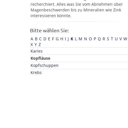
recherchiert. Alles was Sie vom Abnehmen über
Magenbeschwerden bis zu Mineralien wie Zink
interessieren könnte.
Bitte wählen Sie:
A
B
C
D
E
F
G
H
I
J
K
L
M
N
O
P
Q
R
S
T
U
V
W
X
Y
Z
Karies
Kopfläuse
Kopfschuppen
Krebs