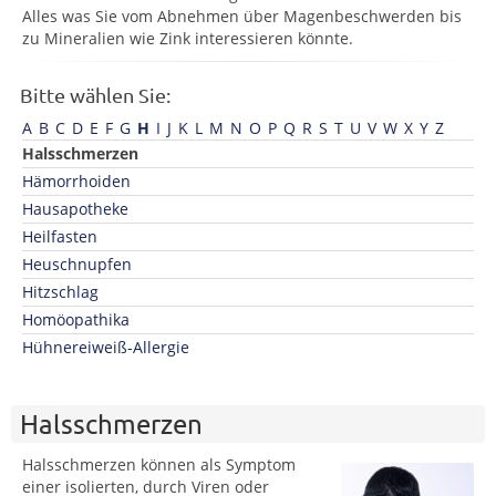
Alles was Sie vom Abnehmen über Magenbeschwerden bis
zu Mineralien wie Zink interessieren könnte.
Bitte wählen Sie:
A
B
C
D
E
F
G
H
I
J
K
L
M
N
O
P
Q
R
S
T
U
V
W
X
Y
Z
Halsschmerzen
Hämorrhoiden
Hausapotheke
Heilfasten
Heuschnupfen
Hitzschlag
Homöopathika
Hühnereiweiß-Allergie
Halsschmerzen
Halsschmerzen können als Symptom
einer isolierten, durch Viren oder