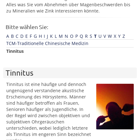
Alles was Sie vom Abnehmen über Magenbeschwerden bis
zu Mineralien wie Zink interessieren könnte.
Bitte wählen Sie:
A
B
C
D
E
F
G
H
I
J
K
L
M
N
O
P
Q
R
S
T
U
V
W
X
Y
Z
TCM-Traditionelle Chinesische Medizin
Tinnitus
Tinnitus
Tinnitus ist eine häufige und dennoch
ungenügend verstandene akustische
Erscheinung des Hörsystems. Männer
sind häufiger betroffen als Frauen,
Senioren häufiger als Jugendliche. In
der Regel wird zwischen objektiven und
subjektiven Ohrgeräuschen
unterschieden, wobei lediglich letztere
als Tinnitus im engeren Sinn bezeichnet