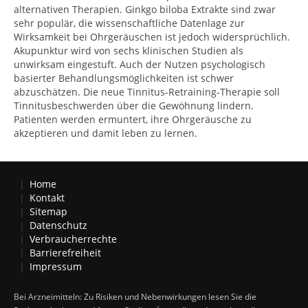
alternativen Therapien. Ginkgo biloba Extrakte sind zwar
sehr populär, die wissenschaftliche Datenlage zur
Wirksamkeit bei Ohrgeräuschen ist jedoch widersprüchlich.
Akupunktur wird von sechs klinischen Studien als
unwirksam eingestuft. Auch der Nutzen psychologisch
basierter Behandlungsmöglichkeiten ist schwer
abzuschätzen. Die neue Tinnitus-Retraining-Therapie soll
Tinnitusbeschwerden über die Gewöhnung lindern.
Patienten werden ermuntert, ihre Ohrgeräusche zu
akzeptieren und damit leben zu lernen.
Home
Kontakt
Sitemap
Datenschutz
Verbraucherrechte
Barrierefreiheit
Impressum
Bei Arzneimitteln: Zu Risiken und Nebenwirkungen lesen Sie die